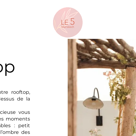
op
tre rooftop,
dessus de la
acieuse vous
 des moments
bles : petit
 l’ombre des