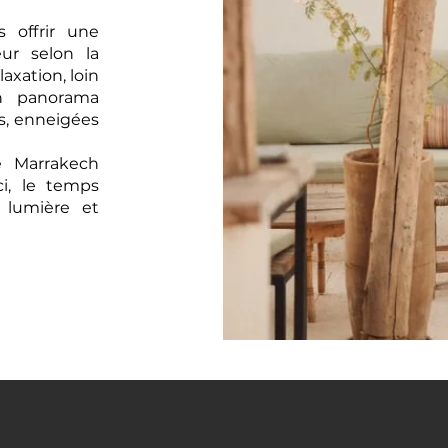
 offrir une
ur selon la
elaxation, loin
un panorama
s, enneigées
e Marrakech
i, le temps
 lumière et