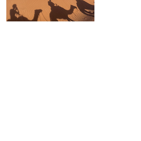
Activités
Envie de découvrir Marrakech
autrement ? Notre équipe est là pour
vous guider et organiser vos envies
d’exploration, de culture ou de détente.
Visite privée de la médina avec un
guide passionné, massage relaxant au
riad, balade à dos de chameau dans la
palmeraie, virée en quad ou buggy au
coucher du soleil, dîner nomade sous
les étoiles, ou excursion dans les
montagnes de l’Atlas ou le désert
d’Agafay…
On s’occupe de tout, avec des